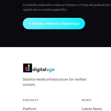
Contenido explicativo sobre el formato y el flujo de publicación
reporte de un evento específico.
← Volver a Noticias Digitalage
Stateful media infrastructure for verified
content.
PRODUCT
NEWS
Platform
Latest News