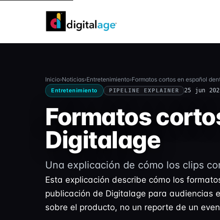
Inicio
›
Noticias
›
Entretenimiento
›
Formatos cortos en español dentr
Entretenimiento
25 jun 202
PIPELINE EXPLAINER
Formatos cortos
Digitalage
Una explicación de cómo los clips cor
Esta explicación describe cómo los formatos
publicación de Digitalage para audiencias e
sobre el producto, no un reporte de un even